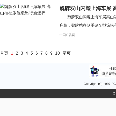
魏牌双山闪耀上海车展 
魏牌双山闪耀上海车展高山福
启幕，魏牌携多款重磅车型惊艳亮相
中国广告网
首页
1
2
3
4
5
6
7
8
9
10
尾页
Copyright (C) 1997-
20
关