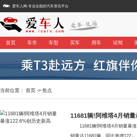
爱车人网
-专业全面的汽车资讯平台
首页
车市
车型
买车
用车
试驾
当前位置：
首页
->
焦点
11681辆!阿维塔4月销
11681辆!阿维塔4月销量暴
销量达11681辆，同比激增122...