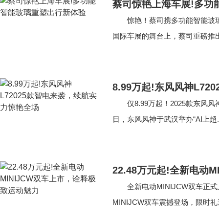
蔡司惊艳上海车展!多功
惊艳！蔡司携多功能智能玻璃
国际车展的舞台上，蔡司重磅推出
8.99万起!东风风神L7
仅8.99万起！2025款东风
日，东风风神于武汉举办“AI上超..
22.48万元起!全新电动
全新电动MINIJCW双车正
MINIJCW双车震撼登场，限时礼遇