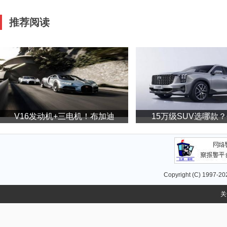
推荐阅读
V16发动机+三电机！布加迪
15万级SUV选哪款
Copyright (C) 1997-
20
关