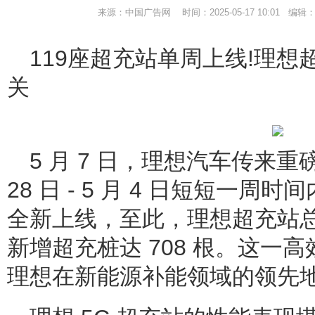
来源：中国广告网 时间：2025-05-17 10:01 编
119座超充站单周上线!理想
关
5 月 7 日，理想汽车传来重磅消
28 日 - 5 月 4 日短短一周
全新上线，至此，理想超充站总数
新增超充桩达 708 根。这一
理想在新能源补能领域的领先