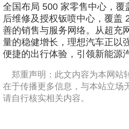
全国布局 500 家零售中心，覆盖 
后维修及授权钣喷中心，覆盖 2
善的销售与服务网络。从超充
量的稳健增长，理想汽车正以
便捷的出行体验，引领新能源
郑重声明：此文内容为本网站
在于传播更多信息，与本站立场
请自行核实相关内容。