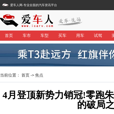
爱车人网
-专业全面的汽车资讯平台
首页
车市
车型
买车
用车
试驾
当前位置：
首页
->
焦点
4月登顶新势力销冠!零跑
的破局