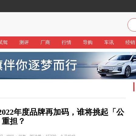
试驾
测评
厂商
行情
导购
车讯
经销
2022年度品牌再加码，谁将挑起「公
」重担？