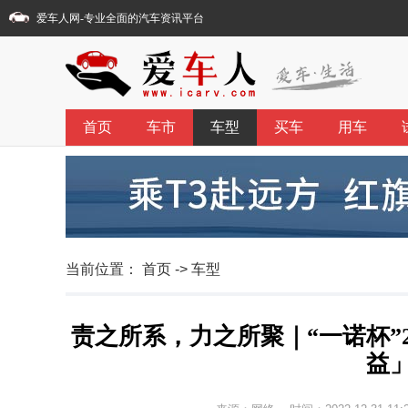
爱车人网
-专业全面的汽车资讯平台
首页
车市
车型
买车
用车
当前位置：
首页
->
车型
责之所系，力之所聚｜“一诺杯”
益