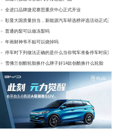
全进口品牌捷尼赛思重庆中心正式开业
彰显大国质量担当，新能源汽车研选榜评选活动正式开
普通的梨可以做冻梨吗
年画财神爷不贴可以烧掉吗
停车时下列做法正确的是什么当你驾车准备停车时应注
雪佛兰创酷轮胎换什么牌子好14款创酷换什么轮胎